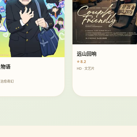
远山回响
⭐ 8.2
灵物语
HD · 文艺片
· 治愈奇幻