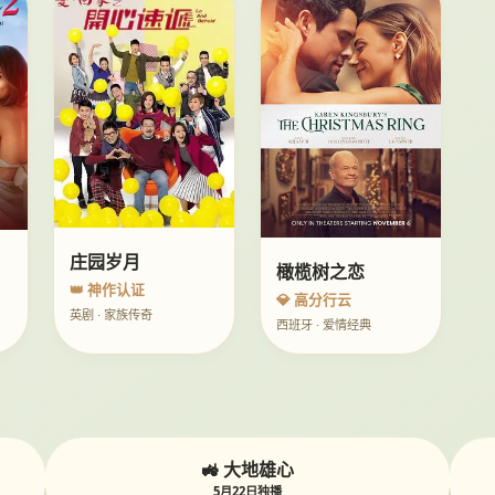
庄园岁月
橄榄树之恋
👑 神作认证
💎 高分行云
英剧 · 家族传奇
西班牙 · 爱情经典
🚜 大地雄心
5月22日独播