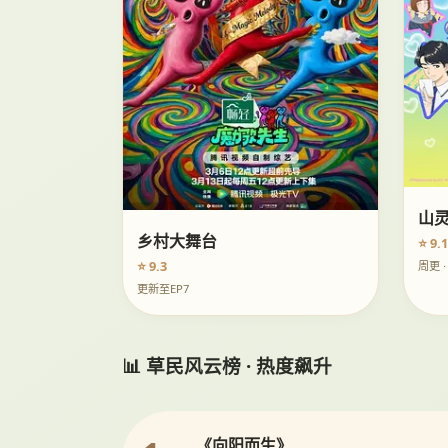
山
乡村大舞台
⭐ 9.1
⭐ 9.3
周更 
更新至EP7
📊 草民风云榜 · 热度飙升
《向阳而生》